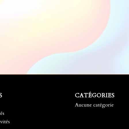
S
CATÉGORIES
Aucune catégorie
és
vités