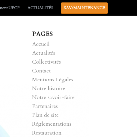
ement UFCF
ACTUALITÉS
SAV/MAINTENANCE
PAGES
Accueil
Actualités
Collectivités
Contact
Mentions Légales
Notre histoire
Notre savoir-faire
Partenaires
Plan de site
Réglementations
Restauration