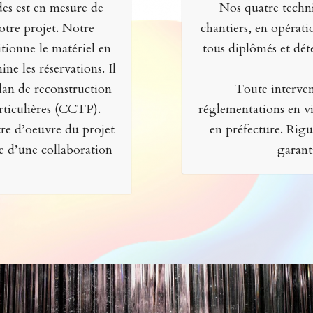
des est en mesure de
Nos quatre technic
otre projet. Notre
chantiers, en opérat
itionne le matériel en
tous diplômés et dét
ne les réservations. Il
lan de reconstruction
Toute intervent
articulières (CCTP).
réglementations en vi
tre d’oeuvre du projet
en préfecture. Rigu
ge d’une collaboration
garant