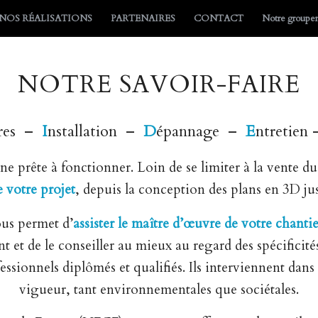
NOS RÉALISATIONS
PARTENAIRES
CONTACT
Notre group
NOTRE SAVOIR-FAIRE
ures –
I
nstallation –
D
épannage –
E
ntretien
sine prête à fonctionner. Loin de se limiter à la vente d
e votre projet
, depuis la conception des plans en 3D ju
ous permet d’
assister le maître d’œuvre de votre chantie
 et de le conseiller au mieux au regard des spécificité
ssionnels diplômés et qualifiés. Ils interviennent dans 
vigueur, tant environnementales que sociétales.