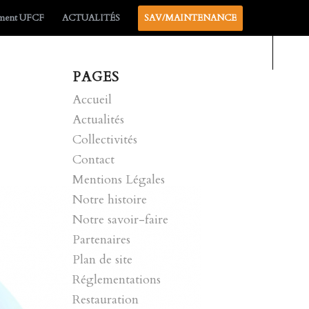
ement UFCF
ACTUALITÉS
SAV/MAINTENANCE
PAGES
Accueil
Actualités
Collectivités
Contact
Mentions Légales
Notre histoire
Notre savoir-faire
Partenaires
Plan de site
Réglementations
Restauration