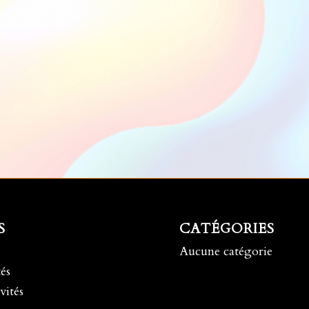
S
CATÉGORIES
Aucune catégorie
és
vités