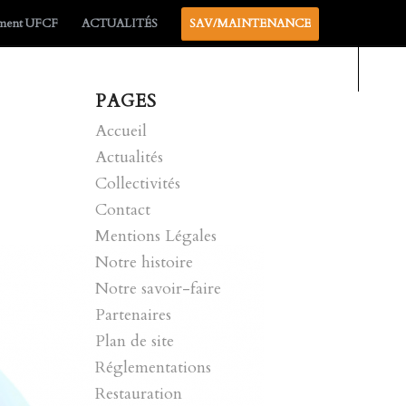
ement UFCF
ACTUALITÉS
SAV/MAINTENANCE
PAGES
Accueil
Actualités
Collectivités
Contact
Mentions Légales
Notre histoire
Notre savoir-faire
Partenaires
Plan de site
Réglementations
Restauration