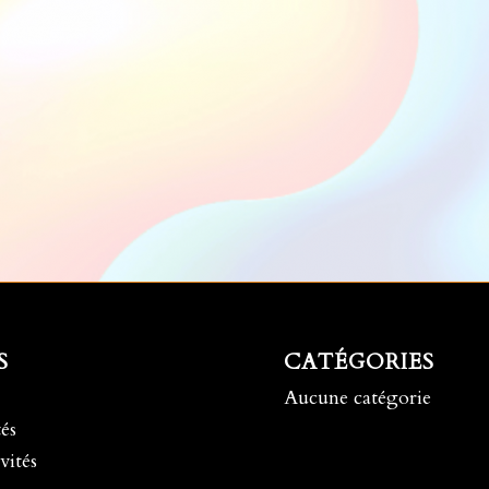
S
CATÉGORIES
Aucune catégorie
és
vités